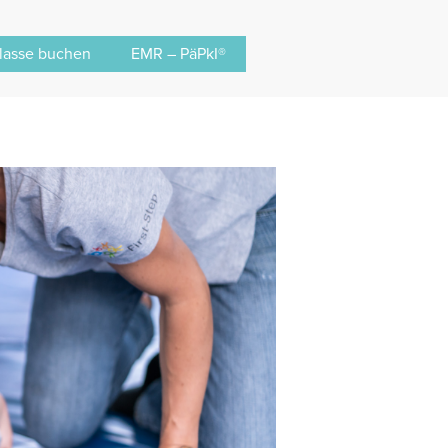
lasse buchen
EMR – PäPkI®