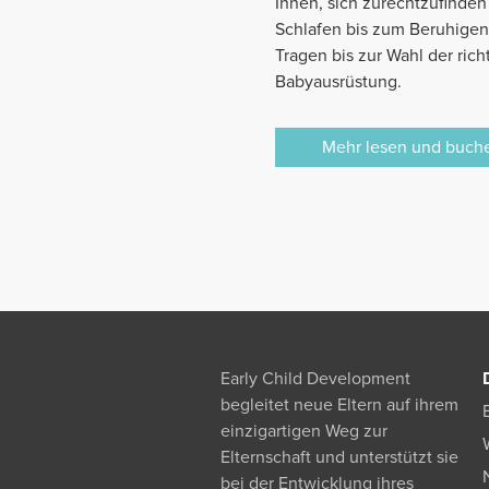
Ihnen, sich zurechtzufinden
Schlafen bis zum Beruhige
Tragen bis zur Wahl der rich
Babyausrüstung.
Mehr lesen und buch
Early Child Development
begleitet neue Eltern auf ihrem
einzigartigen Weg zur
Elternschaft und unterstützt sie
bei der Entwicklung ihres