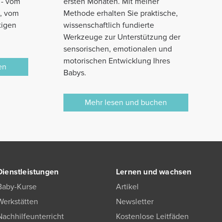
 - vom
ersten Monaten. Mit meiner
n, vom
Methode erhalten Sie praktische,
tigen
wissenschaftlich fundierte
Werkzeuge zur Unterstützung der
sensorischen, emotionalen und
motorischen Entwicklung Ihres
en
Babys.
Mehr lesen und buchen
Dienstleistungen
Lernen und wachsen
Baby-Kurse
Artikel
Werkstätten
Newsletter
Nachhilfeunterricht
Kostenlose Leitfäden